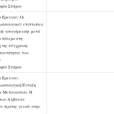
οφία Στάμου
ο Έρευνας: Οι
ωσσολογικές επιπτώσεις
κής απαγόρευσης μετά
ο πόλεμο στη
 της σύγχρονης
 ταυτότητας των
ν
οφία Στάμου
ο Έρευνας:
ωσσολογική Ένταξη
ν Μεταναστών. Η
 των Αλβανών
 πρώτης γενιάς στην