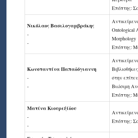
Επόπτης: Σ
Αντικείμεν
Νικόλαος Βασιλογαμβράκης
Οntological
-
Μorphology
-
Επόπτης: Μ
Αντικείμεν
Κωνσταντίνα Παπαδόγιαννη
Βιβλιοθήκες
-
στην επίτε
-
Βιώσιμη Α
Επόπτης: Μ
Ματίνα Κιουρεξίδου
Αντικείμενο
-
Επόπτης: Σ
-