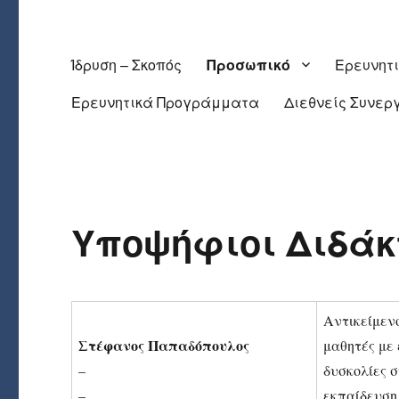
Ίδρυση – Σκοπός
Προσωπικό
Ερευνητ
Ερευνητικά Προγράμματα
Διεθνείς Συνερ
Υποψήφιοι Διδάκ
Αντικείμεν
Στέφανος Παπαδόπουλος
μαθητές με 
–
δυσκολίες 
–
εκπαίδευση