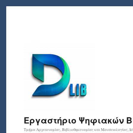
Εργαστήριο Ψηφιακών Βι
Τμήμα Αρχειονομίας, Βιβλιοθηκονομίας και Μουσειολογίας, Ι