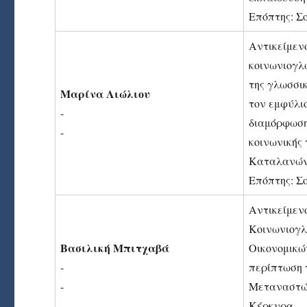
Επόπτης: Σ
Αντικείμεν
κοινωνιογλ
της γλωσσι
Μαρίνα Λιώλιου
τον εμφύλι
-
διαμόρφωση
-
κοινωνικής
Καταλανώ
Επόπτης: Σ
Αντικείμεν
Κοινωνιογλ
Βασιλική Μπιτχαβά
Οικονομικώ
-
περίπτωση
-
Μεταναστών
Κέρκυρα