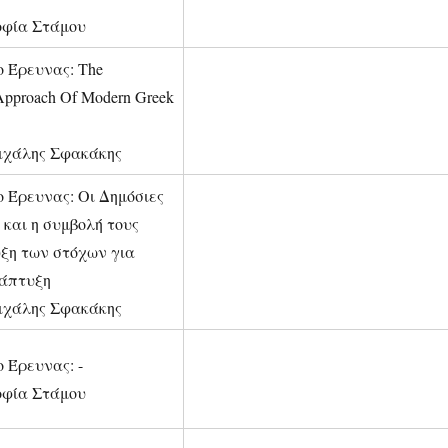
οφία Στάμου
ο Έρευνας: The
 Αpproach Οf Modern Greek
ιχάλης Σφακάκης
ο Έρευνας: Οι Δημόσιες
 και η συμβολή τους
υξη των στόχων για
νάπτυξη
ιχάλης Σφακάκης
 Έρευνας: -
οφία Στάμου