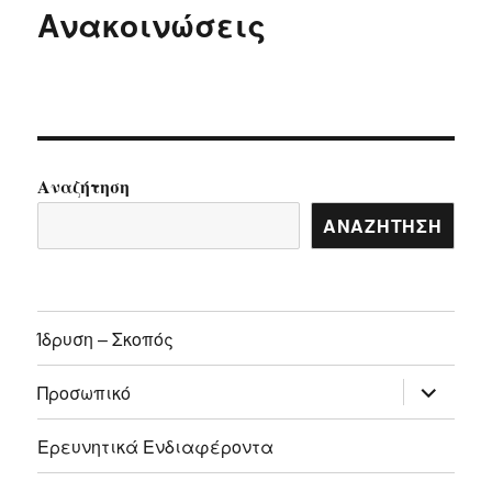
Ανακοινώσεις
Αναζήτηση
ΑΝΑΖΉΤΗΣΗ
Ίδρυση – Σκοπός
επέκτασ
Προσωπικό
του
μενού
απόγονο
Ερευνητικά Ενδιαφέροντα